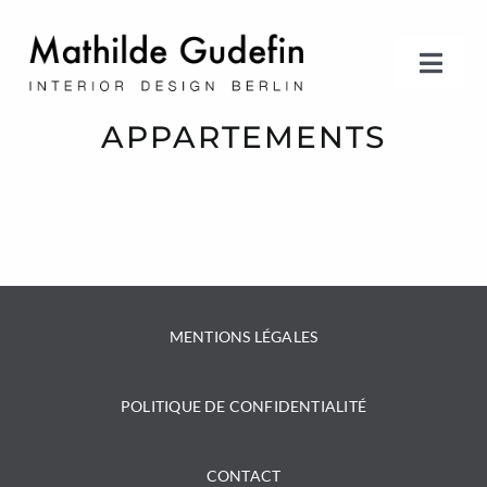
Skip
to
content
Toggl
Navig
CONSULTATION PERSONNALISÉE
APPARTEMENTS
PORTFOLIO
SERVICES
MENTIONS LÉGALES
À PROPOS
POLITIQUE DE CONFIDENTIALITÉ
CONTACT
CONTACT
PRESSE