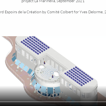
project La Marinella, September 2021
d Espoirs de la Création by
Comité Colbert
for
Yves Delorme
,