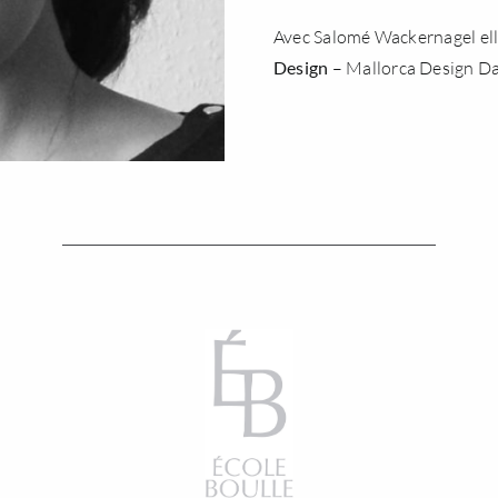
Avec
Salomé Wackernagel
el
Design
–
Mallorca Design D