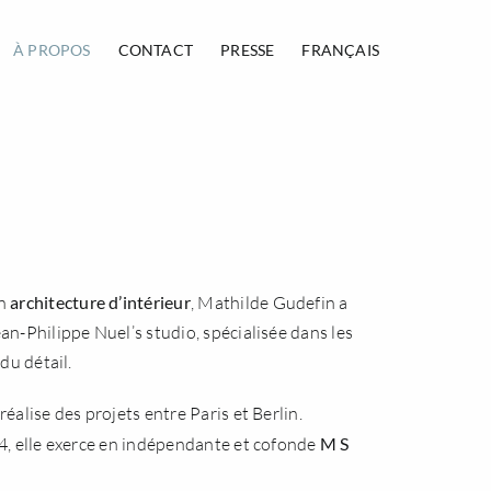
À PROPOS
CONTACT
PRESSE
FRANÇAIS
n
architecture d’intérieur
, Mathilde Gudefin a
an-Philippe Nuel’s studio
, spécialisée dans les
 du détail.
éalise des projets entre Paris et Berlin.
14, elle exerce en indépendante et cofonde
M S